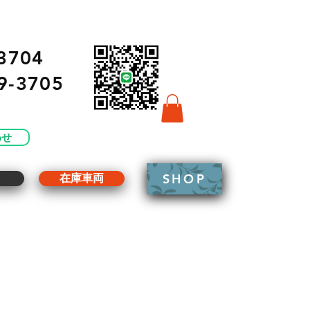
3704
9-3705
わせ
SHOP
g
在庫車両