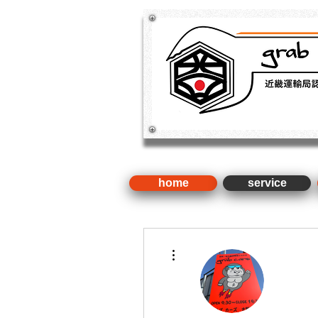
​新車・中古車・国産車・輸入車
検 ・整備（近畿運輸局認証
home
service
その他