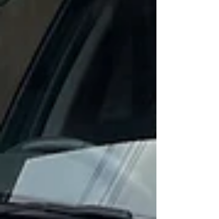
ちらの部品を交換します、純正ではこちらの
部品が単体で供給されません。。 スムーズ
に動くように厚みを調整します。 ガラスト
ップを取り外した状態で動作確認するのです
が、その時はバッチリでガッガッガッ音も無
く問題無いと判断したのでガラスを取付し再
度作動チェックします。 ガッガッガッ音が
鳴りちゃんと最後まで閉まりませんね、ガラ
スが重いのでトルクがかかるところで、モー
ターギヤとワイヤーの噛み合い部のギヤ飛び
が発生してます。。 もう一度取り