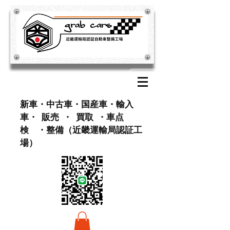
​新車・中古車・国産車・輸入
車・ 販売 ・ 買取 ・車点
検 ・整備（近畿運輸局認証工
場）