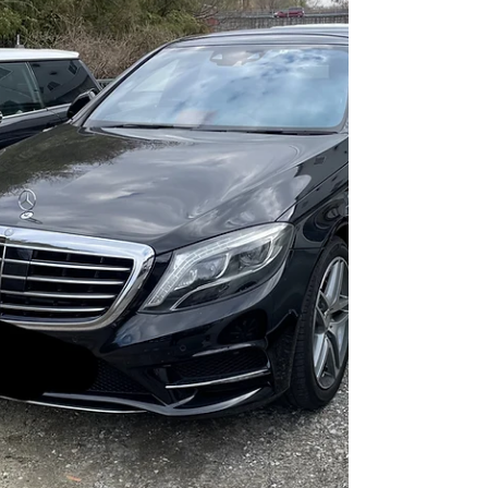
わせて温度が上がり下がりしてます！ が、
運転席側はエラー入力があり実測値がでてな
い状態で温風も出ない。。寒いです。。 実
際にエアミックスモーターの状態を確認しま
す。 場所は運転席の左足横のカバーを外し
たところにあります。 動画はモーターを外
して内部のフラップを動かしているとこにな
ります。 最初はこの動いてるシャフトが内
部のストッパーを通り越して固着している状
態でした。 それを少し力がいりますが逆方
向にストッパーを通り越させて元の可動域に
戻してあげます。 フラップを手で動かすと
吹き出し口の温度がそれに応じて変化したの
で内部フラップは生きてそうです☆ 内部の
フラップストッパーがダメになってるのが原
因でフ