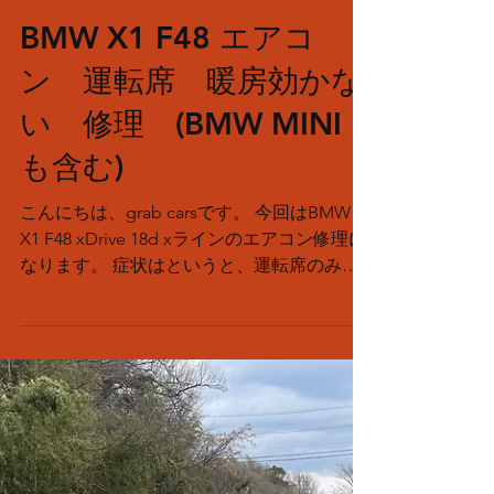
grab cars
BMW X1 F48 エアコ
ン 運転席 暖房効かな
い 修理 (BMW MINI
も含む)
こんにちは、grab carsです。 今回はBMW
X1 F48 xDrive 18d xラインのエアコン修理に
なります。 症状はというと、運転席のみ暖
房が効かず助手席はしっかり温風がでるとい
う運転者泣かせの症状です。 では、診断
を進めていきます！ 診断機を接続しライブ
データを確認すると助手席側は指示値に対し
てしっかり実測値が追従して変化、それに合