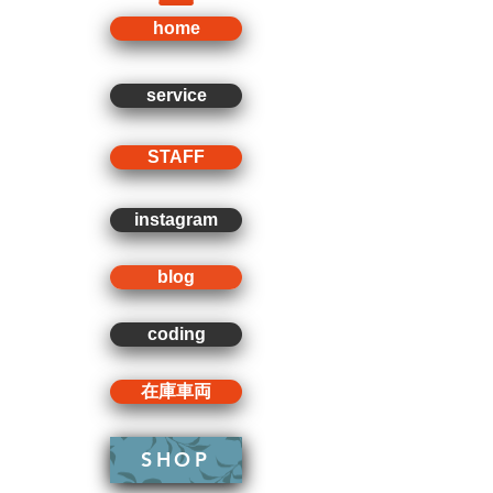
home
service
STAFF
instagram
blog
coding
在庫車両
SHOP