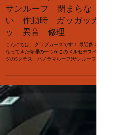
S550 パノラマルーフ
サンルーフ 閉まらな
い 作動時 ガッガッガ
ッ 異音 修理
こんにちは、グラブカーズです！ 最近多く
なってきた修理の一つがこのメルセデスベン
ツのSクラス パノラマルーフ(サンルーフ)
の作動不良です。 だいたいの症状は閉まら
ない案件なのですが、今回は閉まらないの
と、作動時にガッガッガッという音が鳴ると
の事で入庫です。 まず閉まらない原因を診
断していきます。 前回のブログにてご紹介
している部分はこちらをご参考にしてくださ
い。 https://wix.app/mobile.apps/ez8H5cx?
ref=2_cl 今回はチルト機構のパーツが破損し
ロックが解除されないのが原因でした。 こ