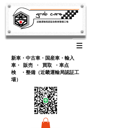
​新車・中古車・国産車・輸入
車・ 販売 ・ 買取 ・車点
検 ・整備（近畿運輸局認証工
場）