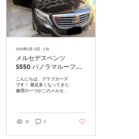
2026年5月12日
∙
3
分
メルセデスベンツ
S550 パノラマルーフ
サンルーフ 閉まらな
こんにちは、グラブカーズ
い 作動時 ガッガッガ
です！ 最近多くなってきた
修理の一つがこのメルセデ
ッ 異音 修理
スベンツのSクラス パノ
ラマルーフ(サンルーフ)の
作動不良です。 だいたいの
症状は閉まらない案件なの
ですが、今回は閉まらない
32
0
のと、作動時にガッガッガ
ッという音が鳴るとの事で
入庫です。 まず閉まらない