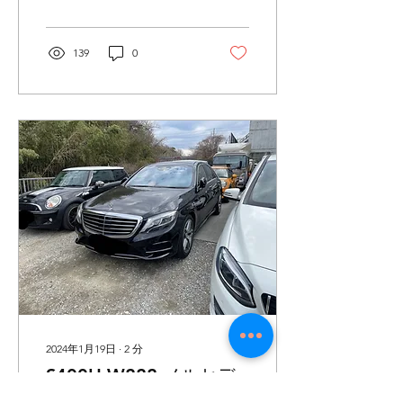
モーターギヤとワイヤーの
房が効かず助手席はしっか
噛み合い部のギヤ飛びが発
り温風がでるという運転者
生してます。。 もう一度取
泣かせの症状です。 で
139
0
り外し状態をチェックしま
は、診断を進めていきま
す。...
す！ 診断機を接続しライブ
データを確認すると助手席
側は指示値に対してしっか
り実測値が追従して変化、
それに合わせて温度が上が
り下がりしてます！ が、運
転席側はエラー入力があり
実測値がでてない状態で温
風も出ない。。寒いで
す。。 実際にエアミックス
モーターの状態を確認しま
す。 場所は運転席の左足横
のカバーを外したところに
あります。 動画はモーター
を外して内部のフラップを
動かしているとこになりま
2024年1月19日
∙
2
分
す。 最初はこの動いてるシ
S400H W222 メルセデ
ャフトが内部のストッパー
を通り越して固着している
スベンツ サンルーフ