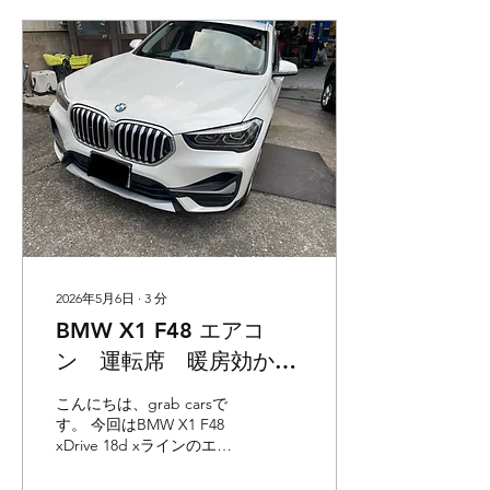
原因を診断していきます。
前回のブログにてご紹介し
ている部分はこちらをご参
考にしてください。
https://wix.app/mobile.apps/ez8H5cx?
ref=2_cl 今回はチルト機構
のパーツが破損しロックが
解除されないのが原因でし
た。 こちらの部品を交換し
ます、純正ではこちらの部
品が単体で供給されませ
ん。。 スムーズに動くよう
に厚みを調整します。 ガラ
ストップを取り外した状態
2026年5月6日
∙
3
分
で動作確認するのですが、
BMW X1 F48 エアコ
その時はバッチリでガッガ
ッガッ音も無く問題無いと
ン 運転席 暖房効かな
判断したのでガラスを取付
い 修理 (BMW MINI
し再度作動チェックしま
こんにちは、grab carsで
す。 ガッガッガッ音が鳴り
も含む)
す。 今回はBMW X1 F48
ちゃんと最後まで閉まりま
xDrive 18d xラインのエア
せんね、ガラスが重いので
コン修理になります。 症状
トルクがかかるところで、
はというと、運転席のみ暖