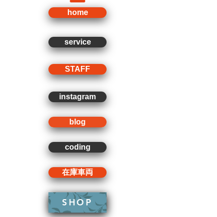
home
service
STAFF
instagram
blog
coding
在庫車両
SHOP