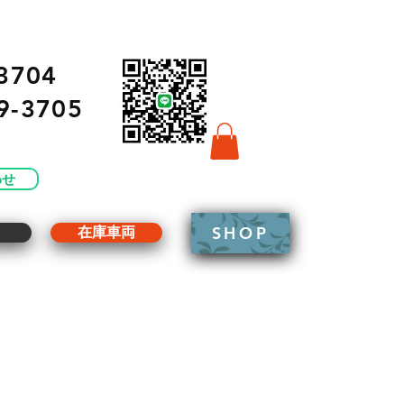
3704
9-3705
わせ
SHOP
g
在庫車両