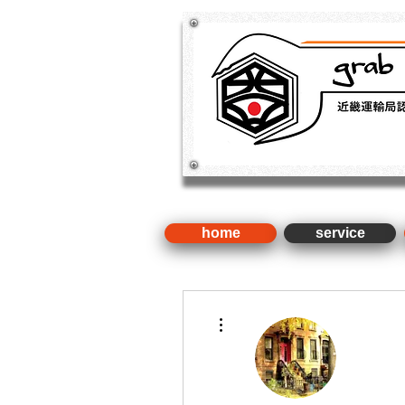
​新車・中古車・国産車・輸入車
検 ・整備（近畿運輸局認証
home
service
その他