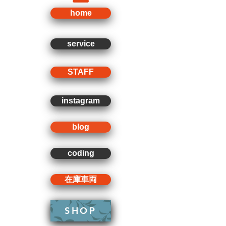
home
service
STAFF
instagram
blog
coding
在庫車両
SHOP