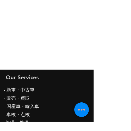
Our Services
- 新車・中古車
-
販売・買取
- 国産車・輸入車
- 車検・点検
-修理・整備
-保険代理業