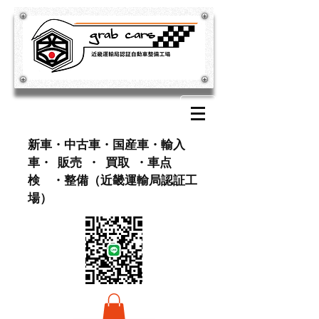
​新車・中古車・国産車・輸入
車・ 販売 ・ 買取 ・車点
検 ・整備（近畿運輸局認証工
場）