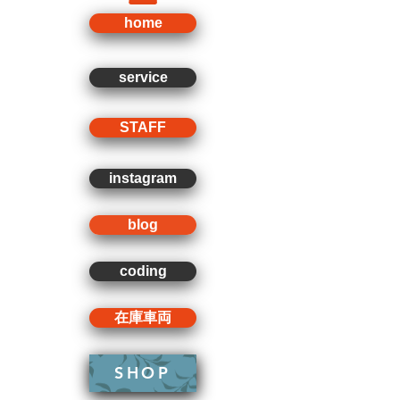
home
service
STAFF
instagram
blog
coding
在庫車両
SHOP