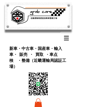
​新車・中古車・国産車・輸入
車・ 販売 ・ 買取 ・車点
検 ・整備（近畿運輸局認証工
場）