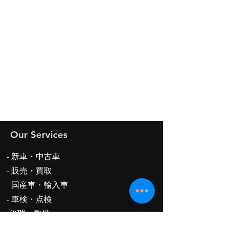
Our Services
- 新車・中古車
-
販売・買取
- 国産車・輸入車
- 車検・点検
-修理・整備
-保険代理業