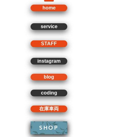
home
service
STAFF
instagram
blog
coding
在庫車両
SHOP