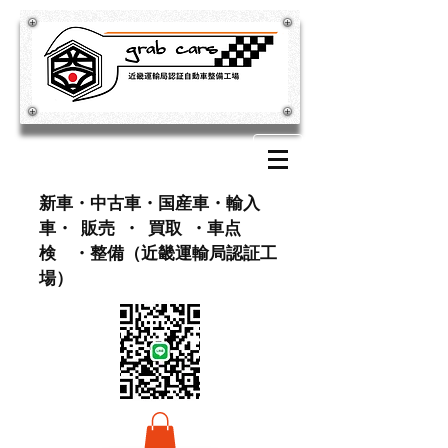
​新車・中古車・国産車・輸入
車・ 販売 ・ 買取 ・車点
検 ・整備（近畿運輸局認証工
場）