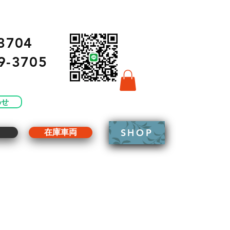
3704
9-3705
わせ
SHOP
g
在庫車両