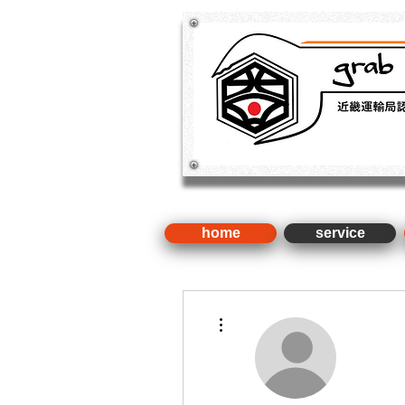
​新車・中古車・国産車・輸入車
検 ・整備（近畿運輸局認証
home
service
その他