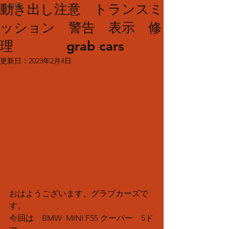
動き出し注意 トランスミ
修理
ッション 警告 表示 修
理 grab cars
更新日：
2023年2月4日
おはようございます、グラブカーズで
す。
今回は　BMW  MINI F55 クーパー　5ド