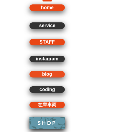
home
service
STAFF
instagram
blog
coding
在庫車両
SHOP