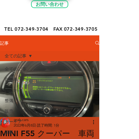
お問い合わせ
TEL 072-349-
3704
FAX
072-349-3705
記事
全ての記事
全ての記事
自動車
custom
整備
販売
grab cars
カーケア
2022年6月8日
読了時間: 1分
MINI F55 クーパー 車両
診断