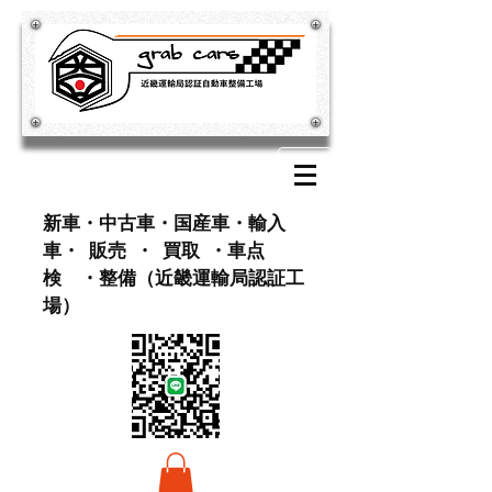
​新車・中古車・国産車・輸入
車・ 販売 ・ 買取 ・車点
検 ・整備（近畿運輸局認証工
場）