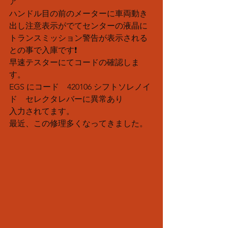
ア
ハンドル目の前のメーターに車両動き
出し注意表示がでてセンターの液晶に
トランスミッション警告が表示される
との事で入庫です❗️
早速テスターにてコードの確認しま
す。
EGS にコード　420106 シフトソレノイ
ド　セレクタレバーに異常あり
入力されてます。
最近、この修理多くなってきました。