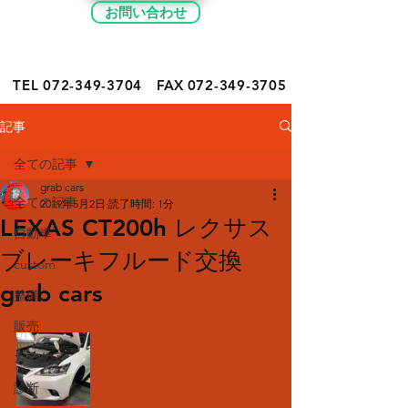
お問い合わせ
TEL 072-349-
3704
FAX
072-349-3705
記事
全ての記事
grab cars
全ての記事
2019年5月2日
読了時間: 1分
LEXAS CT200h レクサス
自動車
ブレーキフルード交換
custom
grab cars
整備
販売
カーケア
診断