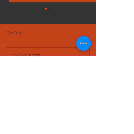
コメント
コメントを追加…
porche panamera gts ポ
VOLVO ボルボ S60 MPS6
ルシェ パナメーラ gts
ミッション 走行時
メンテナンス
速時 ギクシャク gra
grab cars
cars
Our Services
- 新車・中古車
-
販売・買取
- 国産車・輸入車
- 車検・点検