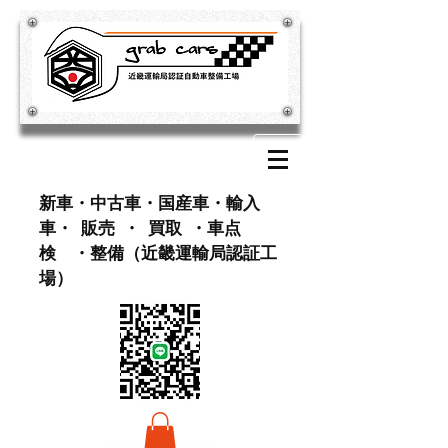
​新車・中古車・国産車・輸入
車・ 販売 ・ 買取 ・車点
検 ・整備（近畿運輸局認証工
場）