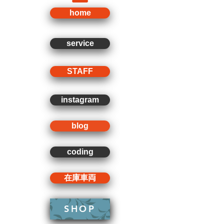
home
service
STAFF
instagram
blog
coding
在庫車両
SHOP