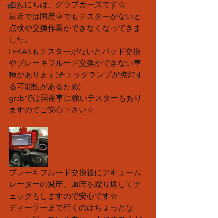
こんにちは、グラブカーズです☆
修理
最近では国産車でもテスターがないと
点検や交換作業ができなくなってきま
した。
LEXASもテスターがないとパッド交換
やブレーキフルード交換ができない車
種があります(チェックランプが点灯す
る可能性があるため)
grabでは国産車に強いテスターもあり
ますのでご安心下さい☆
ブレーキフルード交換後にアキューム
レーターの減圧、加圧を繰り返してチ
ェックもしますので安心です☆
ディーラーまで行くのはちょっとな