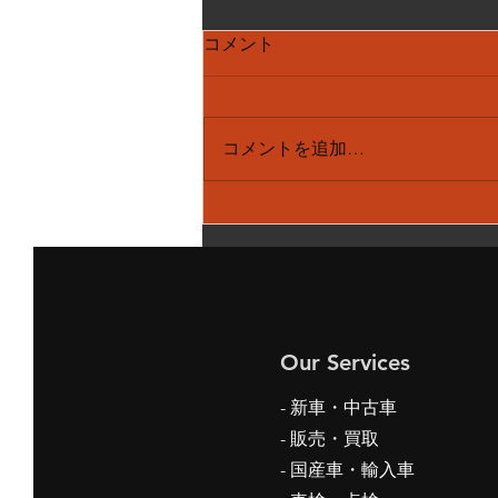
コメント
コメントを追加…
メルセデスベンツ S550 パ
ノラマルーフ サンルーフ
閉まらない 作動時 ガッガ
ッガッ 異音 修理
Our Services
- 新車・中古車
-
販売・買取
- 国産車・輸入車