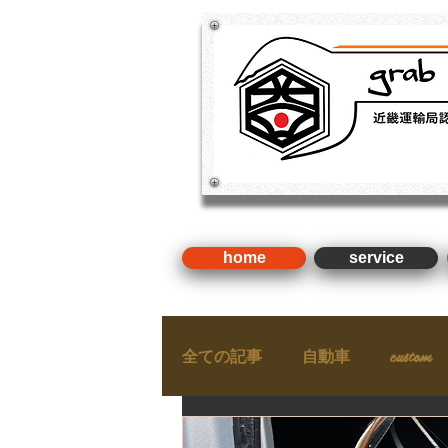
​新車・中古車・国産車・輸入車
検 ・整備（近畿運輸局認証
home
service
全ての記事
自動車
custom