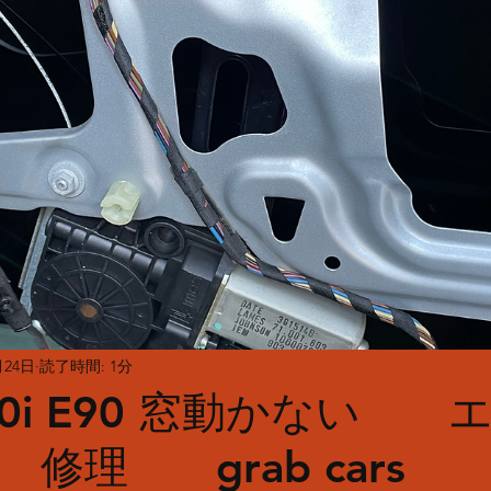
月24日
読了時間: 1分
20i E90 窓動かない 
修理 grab cars