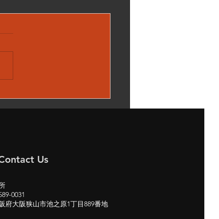
00H W222 メルセデスベ
 サンルーフ 閉まらな
修理 パノラマルーフ
 cars
Contact Us
所
89-0031
阪府大阪狭山市池之原1丁目889番地