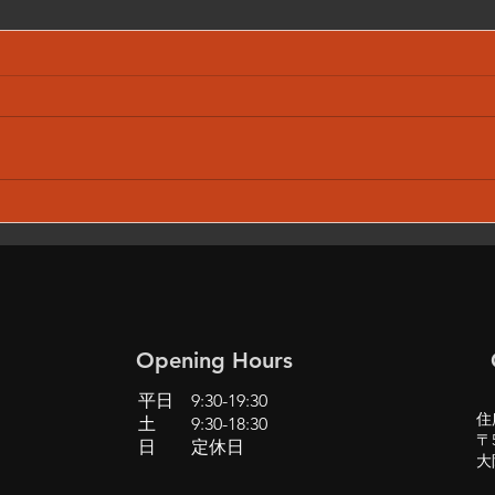
BMW X1 F48 エアコン 運
S4
転席 暖房効かない 修理
ンツ
(BMW MINI も含む)
い 
grab
Opening Hours
平日 9:30-19:30
住
土 9:30-18:30
〒5
日 定休日
大