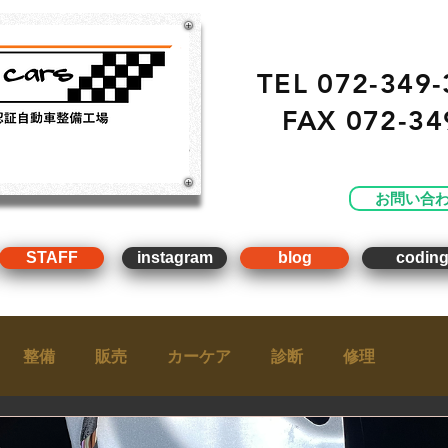
TEL 072-349-
FAX
072-34
・ 販売 ・ 買取 ・車点
工場）
お問い合
STAFF
instagram
blog
codin
整備
販売
カーケア
診断
修理