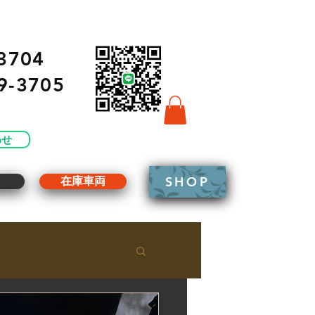
3704
9-3705
わせ
SHOP
g
在庫車両