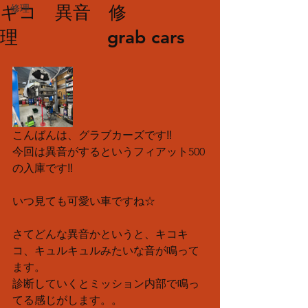
キコ 異音 修
修理
理 grab cars
こんばんは、グラブカーズです‼︎
今回は異音がするというフィアット500 
の入庫です‼
いつ見ても可愛い車ですね☆
さてどんな異音かというと、キコキ
コ、キュルキュルみたいな音が鳴って
ます。
診断していくとミッション内部で鳴っ
てる感じがします。。