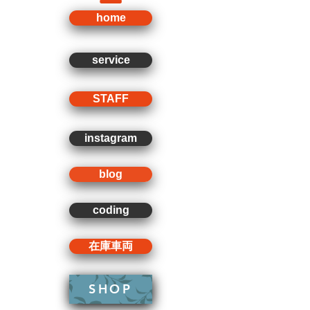
home
service
STAFF
instagram
blog
coding
在庫車両
SHOP