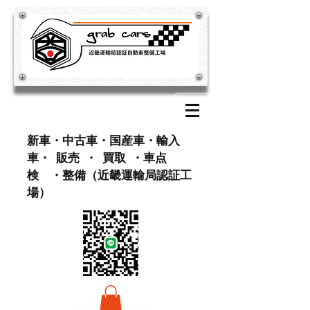
​新車・中古車・国産車・輸入
車・ 販売 ・ 買取 ・車点
検 ・整備（近畿運輸局認証工
場）