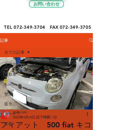
お問い合わせ
TEL 072-349-
3704
FAX
072-349-3705
記事
全ての記事
全ての記事
自動車
custom
整備
販売
grab cars
カーケア
2022年4月24日
読了時間: 1分
フィアット 500 fiat キコ
診断