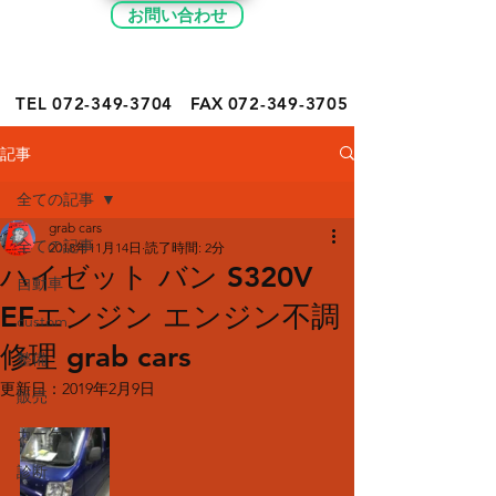
お問い合わせ
TEL 072-349-
3704
FAX
072-349-3705
記事
全ての記事
grab cars
全ての記事
2018年11月14日
読了時間: 2分
ハイゼット バン S320V
自動車
EFエンジン エンジン不調
custom
修理 grab cars
整備
更新日：
2019年2月9日
販売
カーケア
診断