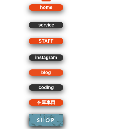
home
service
STAFF
instagram
blog
coding
在庫車両
SHOP