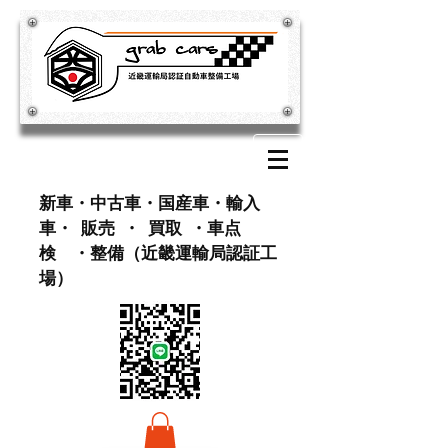
​新車・中古車・国産車・輸入
車・ 販売 ・ 買取 ・車点
検 ・整備（近畿運輸局認証工
場）