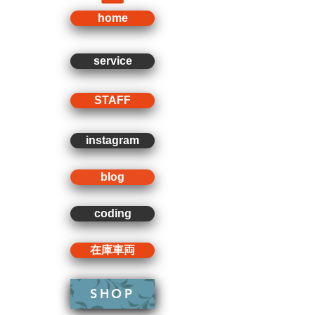
home
service
STAFF
instagram
blog
coding
在庫車両
SHOP