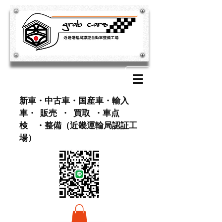
​新車・中古車・国産車・輸入
車・ 販売 ・ 買取 ・車点
検 ・整備（近畿運輸局認証工
場）