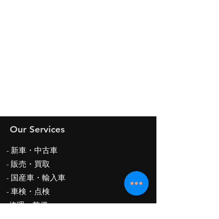
Our Services
- 新車・中古車
-
販売・買取
- 国産車・輸入車
- 車検・点検
-修理・整備
-保険代理業