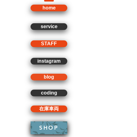
home
service
STAFF
instagram
blog
coding
在庫車両
SHOP