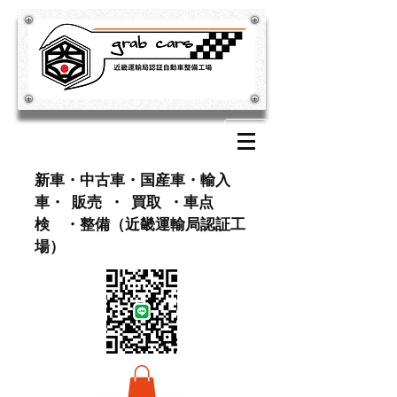
​新車・中古車・国産車・輸入
車・ 販売 ・ 買取 ・車点
検 ・整備（近畿運輸局認証工
場）