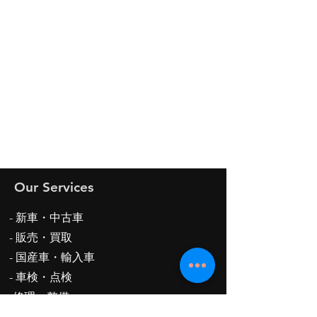
Our Services
- 新車・中古車
-
販売・買取
- 国産車・輸入車
- 車検・点検
-修理・整備
-保険代理業