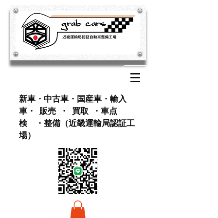
​新車・中古車・国産車・輸入
車・ 販売 ・ 買取 ・車点
検 ・整備（近畿運輸局認証工
場）