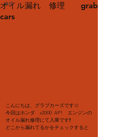
オイル漏れ 修理 grab
修理
cars
こんにちは、グラブカーズです☆
今回はホンダ　s2000  AP1　エンジンの
オイル漏れ修理にて入庫です❗️
どこから漏れてるかをチェックすると