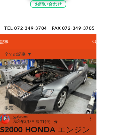
お問い合わせ
TEL 072-349-
3704
FAX
072-349-3705
記事
全ての記事
全ての記事
自動車
custom
整備
販売
grab cars
カーケア
2021年3月3日
読了時間: 1分
S2000 HONDA エンジン
診断