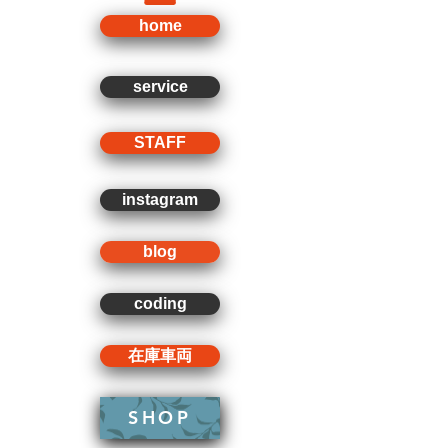
home
service
STAFF
instagram
blog
coding
在庫車両
SHOP