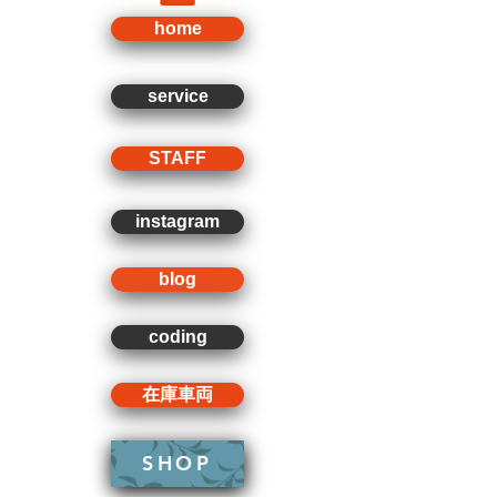
home
service
STAFF
instagram
blog
coding
在庫車両
SHOP