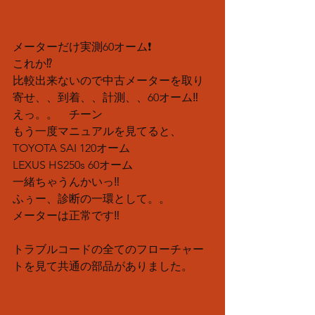
メーターだけ実測60オーム❗️
これか⁉️
比較出来ないので中古メーターを取り
寄せ、、到着、、計測、、60オーム‼️
えっ。。　チーン
もう一度マニュアルを見てると、
TOYOTA SAI 120オーム
LEXUS HS250s 60オーム
一緒ちゃうんかいっ‼️
ふぅー、診断の一環として。。
メーターは正常です‼︎
トラブルコードの全てのフローチャー
トを見て共通の部品がありました。