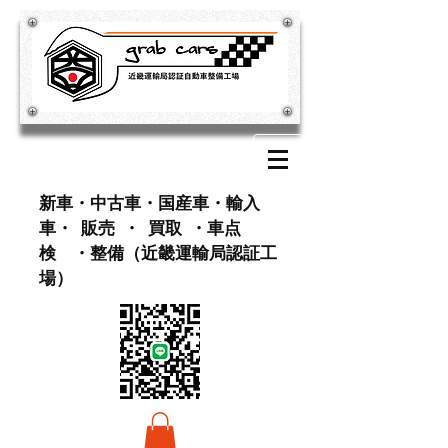
​新車・中古車・国産車・輸入
車・ 販売 ・ 買取 ・車点
検 ・整備（近畿運輸局認証工
場）