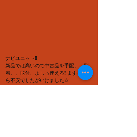
ナビユニット‼️
新品では高いので中古品を手配、、到
着、、取付、よしっ使える❗️ まずそこか
ら不安でしたがいけました☆
次は症状が再現するか何日か観察、試
乗。
全然出ないです✨
現状を説明し一旦納車、その後不具合
再発の連絡ないので完治してそうです