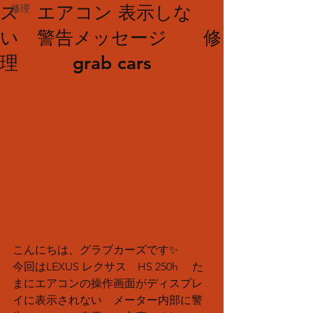
ス エアコン 表示しな
修理
い 警告メッセージ 修
理 grab cars
こんにちは、グラブカーズです✨
今回はLEXUS レクサス　HS 250h 　た
まにエアコンの操作画面がディスプレ
イに表示されない　メーター内部に警