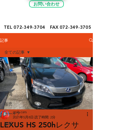
お問い合わせ
TEL 072-349-
3704
FAX
072-349-3705
記事
全ての記事
全ての記事
自動車
custom
整備
販売
grab cars
カーケア
2021年5月8日
読了時間: 2分
LEXUS HS 250hレクサ
診断