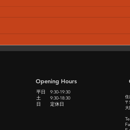
BMW X1 F48 エアコン 運
S4
転席 暖房効かない 修理
ンツ
(BMW MINI も含む)
い 
grab
Opening Hours
平日 9:30-19:30
住
土 9:30-18:30
〒5
日 定休日
大
Te
Fa
E-