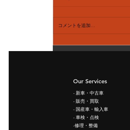
コメントを追加…
メルセデスベンツ S550 パ
ノラマルーフ サンルーフ
閉まらない 作動時 ガッガ
ッガッ 異音 修理
Our Services
- 新車・中古車
-
販売・買取
- 国産車・輸入車
- 車検・点検
-修理・整備