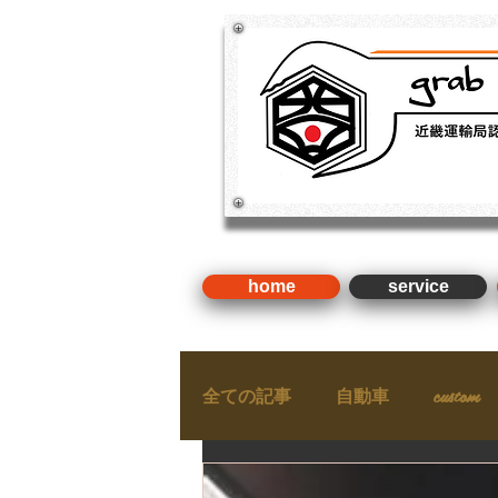
​新車・中古車・国産車・輸入車
検 ・整備（近畿運輸局認証
home
service
全ての記事
自動車
custom