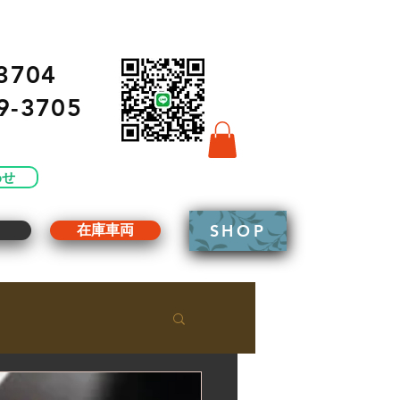
3704
9-3705
わせ
SHOP
g
在庫車両