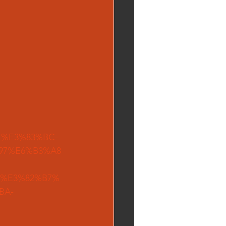
91%E3%83%BC-
97%E6%B3%A8
3%E3%82%B7%
BA-