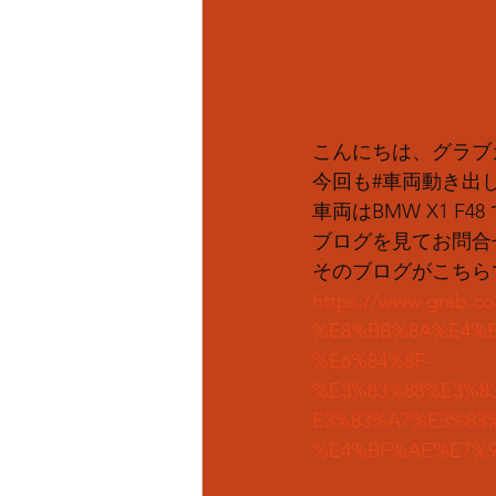
こんにちは、グラブ
今回も#車両動き出し
車両はBMW X1 F48
ブログを見てお問合
そのブログがこちら
https://www.grab
%E8%BB%8A%E4%B
%E6%84%8F-
%E3%83%88%E3%8
E3%83%A7%E3%83
%E4%BF%AE%E7%90