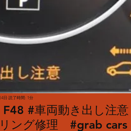
月4日
読了時間: 1分
1 F48 #車両動き出し注
ング修理 #grab cars