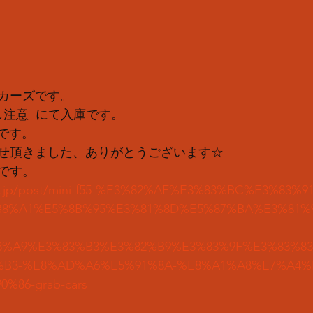
カーズです。
注意  にて入庫です。
 です。
せ頂きました、ありがとうございます☆
です。
.co.jp/post/mini-f55-%E3%82%AF%E3%83%BC%E3%83%
8%A1%E5%8B%95%E3%81%8D%E5%87%BA%E3%81%
3%A9%E3%83%B3%E3%82%B9%E3%83%9F%E3%83%8
%B3-%E8%AD%A6%E5%91%8A-%E8%A1%A8%E7%A4%
%86-grab-cars