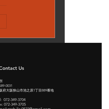
00H W222 メルセデスベ
 サンルーフ 閉まらな
修理 パノラマルーフ
 cars
Contact Us
所
89-0031
阪府大阪狭山市池之原1丁目889番地
l: 072-349-3704
x: 072-349-3705
mail:
grab.llc.0522@gmail.com