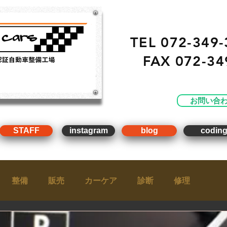
TEL 072-349-
FAX
072-34
・ 販売 ・ 買取 ・車点
工場）
お問い合
STAFF
instagram
blog
codin
整備
販売
カーケア
診断
修理