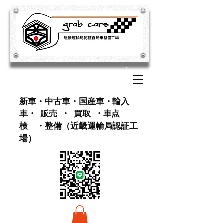
​新車・中古車・国産車・輸入
車・ 販売 ・ 買取 ・車点
検 ・整備（近畿運輸局認証工
場）