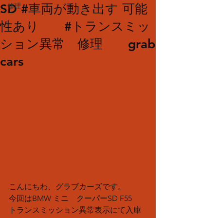
SD #車両が動き出す 可能
修理
性あり #トランスミッ
ション異常 修理 grab
cars
こんにちわ、グラブカーズです。
今回はBMW ミニ　クーパーSD F55 
トランスミッション異常表示にて入庫