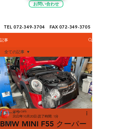
お問い合わせ
TEL 072-349-
3704
FAX
072-349-3705
記事
全ての記事
全ての記事
自動車
custom
整備
販売
grab cars
カーケア
2022年10月20日
読了時間: 1分
BMW MINI F55 クーパー
診断