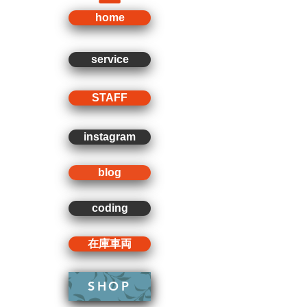
home
service
STAFF
instagram
blog
coding
在庫車両
SHOP