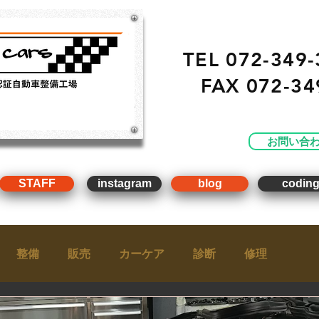
TEL 072-349-
FAX
072-34
・ 販売 ・ 買取 ・車点
工場）
お問い合
STAFF
instagram
blog
codin
整備
販売
カーケア
診断
修理