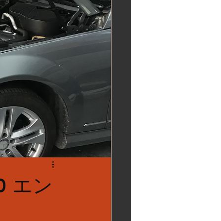
0 エン
修理