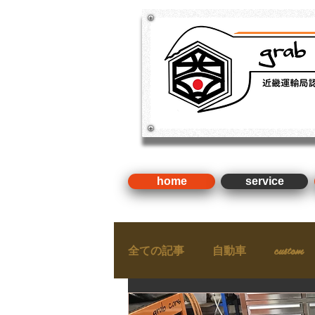
​新車・中古車・国産車・輸入車
検 ・整備（近畿運輸局認証
home
service
全ての記事
自動車
custom