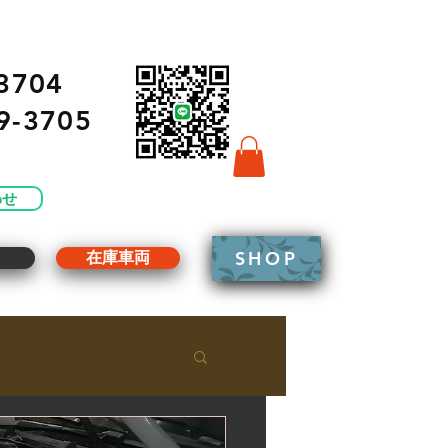
3704
9-3705
わせ
SHOP
g
在庫車両