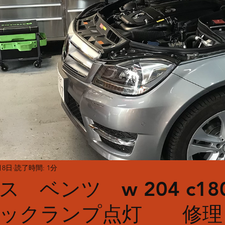
月8日
読了時間: 1分
 ベンツ w 204 c18
ェックランプ点灯 