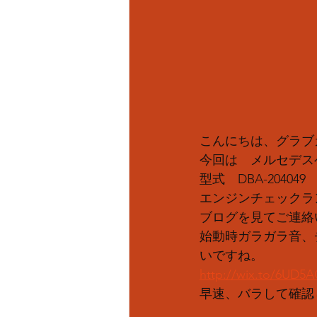
こんにちは、グラブカ
今回は　メルセデスベン
型式　DBA-204049
エンジンチェックラ
ブログを見てご連絡
始動時ガラガラ音、
いですね。
http://wix.to/6UD5
早速、バラして確認し