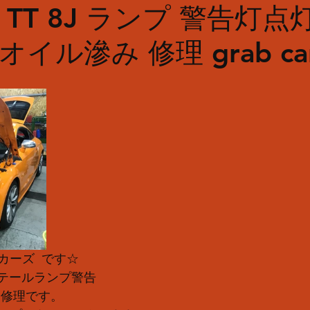
TT 8J ランプ 警告灯点
イル滲み 修理 grab ca
ーズ  です☆
 テールランプ警告 
 修理です。