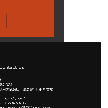
00H W222 メルセデスベ
 サンルーフ 閉まらな
修理 パノラマルーフ
 cars
Contact Us
所
89-0031
阪府大阪狭山市池之原1丁目889番地
l: 072-349-3704
x: 072-349-3705
mail:
grab.llc.0522@gmail.com