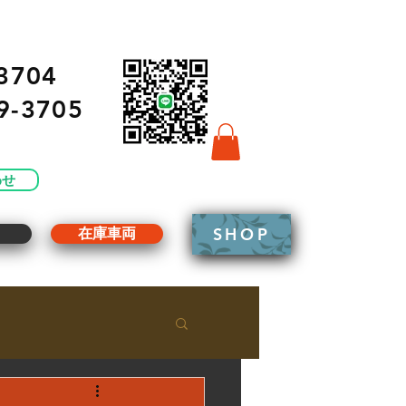
3704
9-3705
わせ
SHOP
g
在庫車両