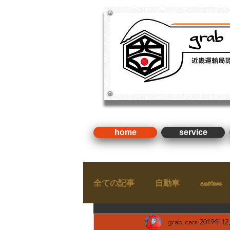
​新車・中古車・国産車・輸入車
検 ・整備（近畿運輸局認証
home
service
全ての記事
自動車
custom
grab cars
2019年1