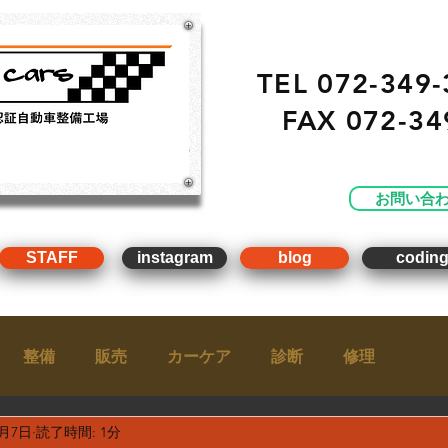
TEL 072-349-
FAX
072-34
・ 販売 ・ 買取 ・車点
工場）
お問い合
STAFF
instagram
blog
codin
整備
販売
カーケア
診断
修理
2月7日
読了時間: 1分