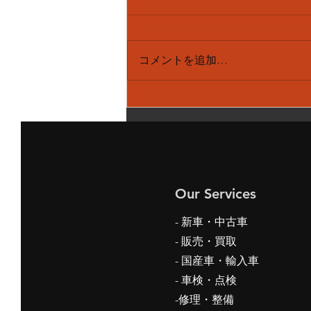
コメントを追加…
メルセデスベンツ S550 パ
ノラマルーフ サンルーフ
閉まらない 作動時 ガッガ
ッガッ 異音 修理
Our Services
- 新車・中古車
-
販売・買取
- 国産車・輸入車
- 車検・点検
-修理・整備