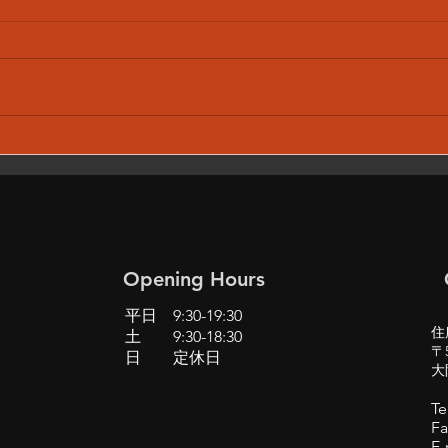
BMW X1 F48 エアコン 運
S4
転席 暖房効かない 修理
ンツ
(BMW MINI も含む)
い 
grab
Opening Hours
平日 9:30-19:30
住
土 9:30-18:30
〒5
日 定休日
大
Te
Fa
E-